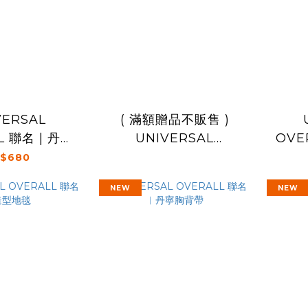
VERSAL
( 滿額贈品不販售 )
L 聯名 | 丹寧
UNIVERSAL
OVE
棒球帽
OVERALL 聯名 | 狗狗
$680
鑰匙圈
NEW
NEW