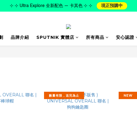
⊹ ⊹ Ultra Explore 全新配色 — 卡其色 ⊹ ⊹
現正預購中
劃
品牌介紹
SPUTNIK 實體店
所有商品
安心認證
數量有限，送完為止
NEW