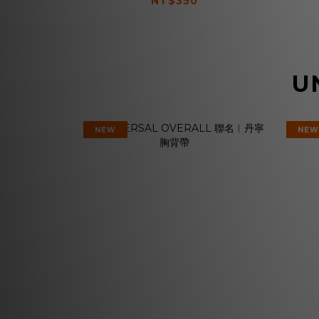
NT$350
U
NEW
NEW