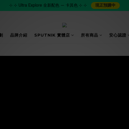
⊹ ⊹ Ultra Explore 全新配色 — 卡其色 ⊹ ⊹
現正預購中
劃
品牌介紹
SPUTNIK 實體店
所有商品
安心認證