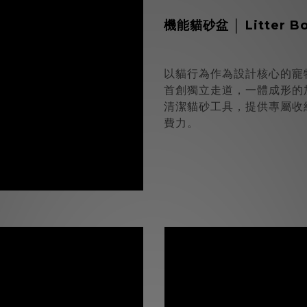
機能貓砂盆
│ Litter B
以貓行為作為設計核心的寵
首創獨立走道，一體成形的
清潔貓砂工具，提供專屬收
費力。