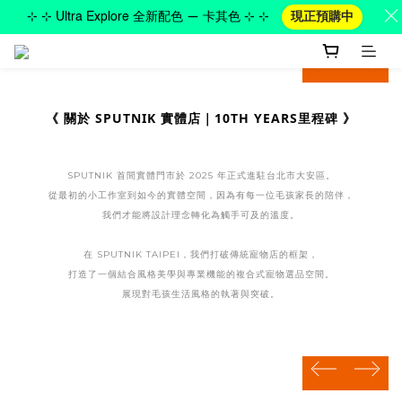
⊹ ⊹ Ultra Explore 全新配色 — 卡其色 ⊹ ⊹
現正預購中
prev
next
《 關於 SPUTNIK 實體店｜10TH YEARS里程碑 》
SPUTNIK 首間實體門市於 2025 年正式進駐台北市大安區。
從最初的小工作室到如今的實體空間，因為有每一位毛孩家長的陪伴，
我們才能將設計理念轉化為觸手可及的溫度。
在 SPUTNIK TAIPEI，我們打破傳統寵物店的框架，
打造了一個結合風格美學與專業機能的複合式寵物選品空間。
展現對毛孩生活風格的執著與突破。
prev
next
prev
next