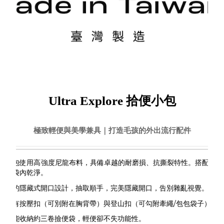
Ultra Explore
拾便小包
極致輕便與美學兼具｜打造毛孩的外出流行配件
色小包使用高強度尼龍布料，具備卓越的耐磨損、抗撕裂特性。搭配防潑
保持袋內乾淨。
獨家的隱藏式開口設計，抽取順手，完美隱藏開口，告別雜亂視覺。
｜
設有按壓扣（可別附在胸背帶）與登山扣（可勾附牽繩/包包袋子），
最多能收納約三卷撿便袋，輕便卻不失功能性。