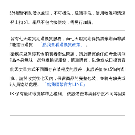
：產品
外層皆有防潑水處理，不可機洗，
建議手洗，使用較溫和清潔劑並
：
內附登山扣 x1。產品不包含撿便袋，需另行加購。
NIK 商品皆有七天鑑賞期退換貨服務，而七天鑑賞期係指猶豫期而非試用
態下才能進行退貨，
「點我查看退換貨政策」
。
觸性傳染疾病及保障其他消費者衛生問題，請於購買前仔細考量與測量尺
流非商品本身氣味，恕無退換貨服務，慎重購買，以免造成日後買賣糾紛
尺寸可能因丈量方式不同而存在某程度的誤差，其誤差值在±5%內皆屬正
本身瑕疵，請於收貨後七天內，保留商品的完整包裝，並將有缺失或損毀
絡客服人員協助處理。
「點我聯繫官方LINE」
SPUTNIK 保有最終瑕疵解釋之權利。 依設備螢幕與解析度不同等因素