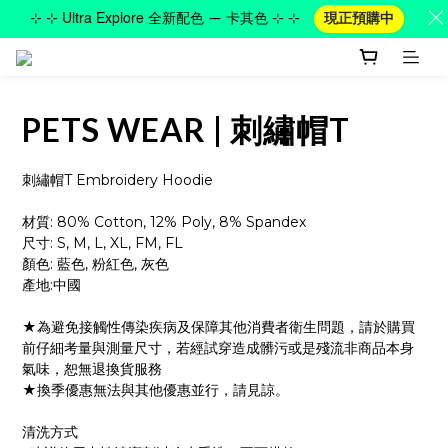
⊹ ⊹ Ultra Explore 全新配色 — 卡其色 ⊹ ⊹
現正預購中
PETS WEAR | 刺繡帽T
刺繡帽T Embroidery Hoodie
材質: 80% Cotton, 12% Poly, 8% Spandex
尺寸: S, M, L, XL, FM, FL
顏色: 藍色, 粉紅色, 灰色
產地:中國
★為避免接觸性傳染疾病及保障其他消費者衛生問題，請於購買
前仔細考量與測量尺寸，若經試穿造成髒污或是殘流非商品本身
氣味，恕無退換貨服務
★換季優惠無法與其他優惠並行，請見諒。
清洗方式