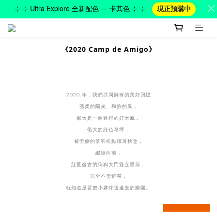
⊹ ⊹ Ultra Explore 全新配色 — 卡其色 ⊹ ⊹
現正預購中
《2020 Camp de Amigo》
2020 年，
我們共同擁有的美好回憶
溫柔的陽光、和煦的風，
那天是一個難得的好天氣，
偌大的綠色草坪，
被旁側的落羽松點綴著秋意，
繼續向前，
紅藍復古的狗狗大門聳立眼前，
完全不需解釋，
就知道是要把小夥伴送進去的樂園。
prev
next
prev
next