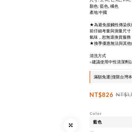
尺寸: S, M, L, XL, FM,
顏色: 藍色, 橘色
產地:中國
★為避免接觸性傳染疾
前仔細考量與測量尺寸
氣味，恕無退換貨服務
★換季優惠無法與其他
清洗方式
▷建議使用中性清潔劑
滿額免運(僅限台灣本島)
NT$826
NT$1,
Color