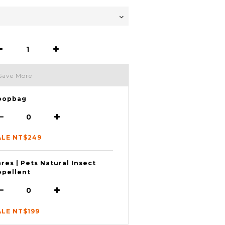
Save More
oopbag
ALE NT$249
res | Pets Natural Insect
epellent
ALE NT$199