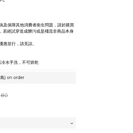
 FL
病及保障其他消費者衛生問題，請於購買
，若經試穿造成髒污或是殘流非商品本身
優惠並行，請見諒。
以冷水手洗，不可烘乾
 on order
180