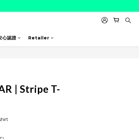
安心認證
Retailer
BUY NOW
R | Stripe T-
hirt