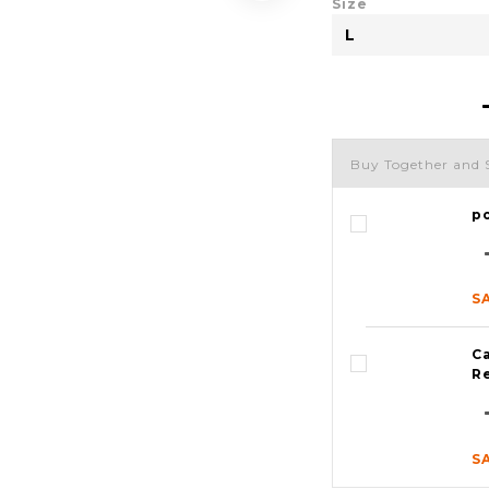
Size
Buy Together and 
p
S
Ca
R
S