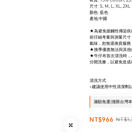
材質: 75% Cotton, 25%
尺寸: S, M, L, XL, 2XL
顏色: 藍色
產地:中國
★為避免接觸性傳染疾
前仔細考量與測量尺寸
氣味，恕無退換貨服務
★換季優惠無法與其他
★牛仔布首次清洗時，
分開洗滌，以避免造成
清洗方式
▷建議使用中性清潔劑
滿額免運(僅限台灣本島)
NT$966
NT$1,