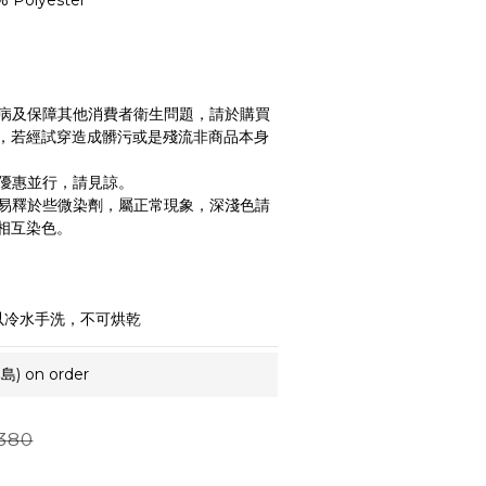
 Polyester 
病及保障其他消費者衛生問題，請於購買
，若經試穿造成髒污或是殘流非商品本身
優惠並行，請見諒。
易釋於些微染劑，屬正常現象，深淺色請
相互染色。
以冷水手洗，不可烘乾
 on order
380