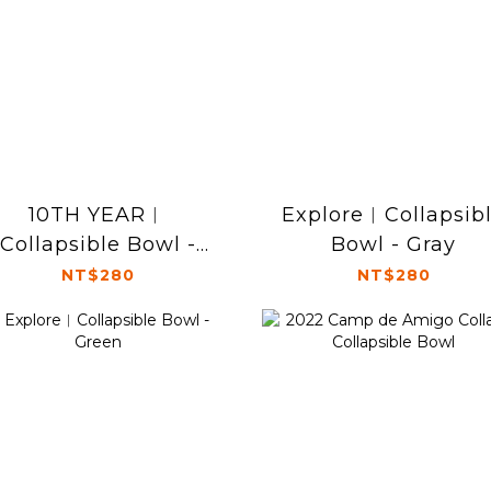
10TH YEAR︱
Explore︱Collapsib
Collapsible Bowl -
Bowl - Gray
Blue
NT$280
NT$280