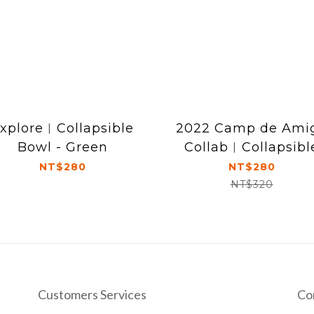
xplore︱Collapsible
2022 Camp de Ami
Bowl - Green
Collab︱Collapsibl
Bowl
NT$280
NT$280
NT$320
Customers Services
Co