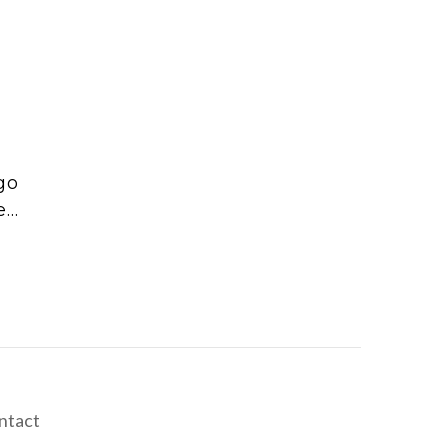
go
e
ntact