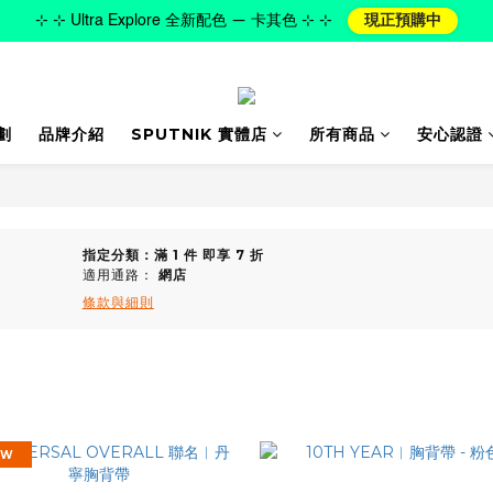
⊹ ⊹ Ultra Explore 全新配色 — 卡其色 ⊹ ⊹
現正預購中
劃
品牌介紹
SPUTNIK 實體店
所有商品
安心認證
指定分類：滿 1 件 即享 7 折
適用通路：
網店
條款與細則
EW