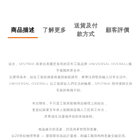
送貨及付
商品描述
了解更多
顧客評價
款方式
這次，SPUTNIK 與來自美國芝加哥的百年工裝品牌 UNIVERSAL OVERALL攜
手展開跨界合作，
以實用為本、結合工裝的俐落剪裁與細節講究，將專注與堅持融入日常生活中。
UNIVERSAL OVERALL 以工裝撐起人們生活的輪廓，SPUTNIK 陪伴著飼主與
毛孩的每個片刻。
本次聯名，不只是工裝與寵物用品物理上的結合，
更是紀錄著百年來人寵關係從職人工匠與工作犬，
昇華成生活靈魂伴侶的幸福旅程。
無論歲月的流逝，仍流淌著智慧與童趣。
以20世紀物理學家 — 愛因斯坦為設計靈感，刺繡工藝與狗狗意象交融呈現。