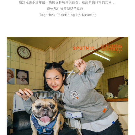
期許毛孩不論年齡，仍能保持純真與自在。在經典與日常的交界，
寵物配件被重新賦予意義。
Together, Redefining Its Meaning