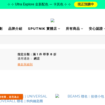
⊹ ⊹ Ultra Explore 全新配色 — 卡其色 ⊹ ⊹
現正預購中
劃
品牌介紹
SPUTNIK 實體店
所有商品
安心認證
指定分類：滿 1 件 即享 8 折
適用通路：
網店
條款與細則
量有限，送完為止