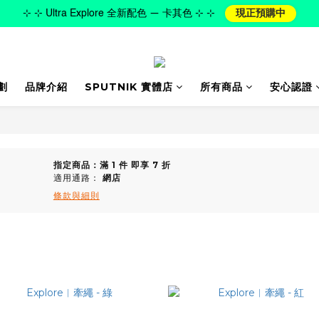
⊹ ⊹ Ultra Explore 全新配色 — 卡其色 ⊹ ⊹
現正預購中
劃
品牌介紹
SPUTNIK 實體店
所有商品
安心認證
指定商品：滿 1 件 即享 7 折
適用通路：
網店
條款與細則