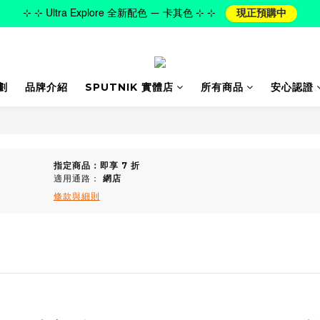
⊹ ⊹ Ultra Explore 全新配色 — 卡其色 ⊹ ⊹
現正預購中
劃
品牌介紹
SPUTNIK 實體店
所有商品
安心認證
指定商品：即享 7 折
適用通路：
網店
條款與細則