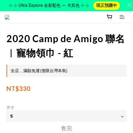
⊹ ⊹ Ultra Explore 全新配色 — 卡其色 ⊹ ⊹
現正預購中
2020 Camp de Amigo 聯名
︱寵物領巾 - 紅
全店，滿額免運(僅限台灣本島)
NT$330
尺寸
售完