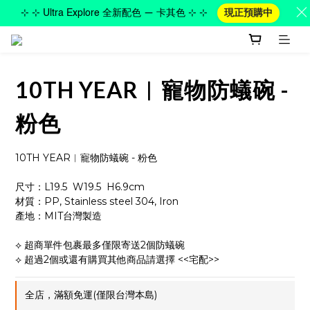
⊹ ⊹ Ultra Explore 全新配色 — 卡其色 ⊹ ⊹
現正預購中
10TH YEAR︱寵物防蟻碗 -
粉色
10TH YEAR︱寵物防蟻碗 - 粉色
尺寸：L19.5  W19.5  H6.9cm  
材質：PP, Stainless steel 304, Iron
產地：MIT台灣製造
⟡ 超商單件包裹最多僅限寄送2個防蟻碗
⟡ 超過2個或還有購買其他商品請選擇 <<宅配>>
全店，滿額免運(僅限台灣本島)