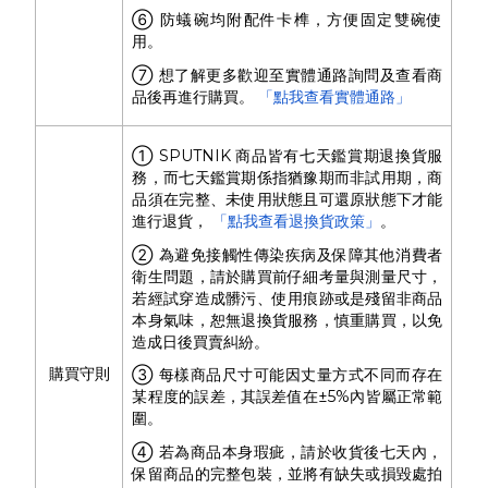
⑥ 防蟻碗均附配件卡榫，方便固定雙碗使
用。
⑦ 想了解更多歡迎至實體通路詢問及查看商
品後再進行購買。
「點我查看實體通路」
① SPUTNIK 商品皆有七天鑑賞期退換貨服
務，而七天鑑賞期係指猶豫期而非試用期，商
品須在完整、未使用狀態且可還原狀態下才能
進行退貨，
「點我查看退換貨政策」
。
② 為避免接觸性傳染疾病及保障其他消費者
衛生問題，請於購買前仔細考量與測量尺寸，
若經試穿造成髒污、使用痕跡或是殘留非商品
本身氣味，恕無退換貨服務，慎重購買，以免
造成日後買賣糾紛。
購買守則
③ 每樣商品尺寸可能因丈量方式不同而存在
某程度的誤差，其誤差值在±5%內皆屬正常範
圍。
④ 若為商品本身瑕疵，請於收貨後七天內，
保留商品的完整包裝，並將有缺失或損毀處拍