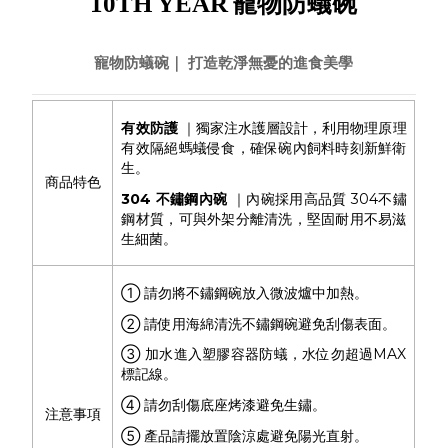
10TH YEAR
寵物防蟻碗
寵物防蟻碗｜
打造乾淨無憂的進食美學
有效防護
｜
獨家注水護層設計，利用物理原理
有效隔絕螞蟻侵食，確保碗內飼料時刻新鮮衛
生。
商品特色
304 不鏽鋼內碗
｜
內碗採用高品質 304不鏽
鋼材質，可與外架分離清洗，堅固耐用不易滋
生細菌。
① 請勿將不鏽鋼碗放入微波爐中加熱。
② 請使用海綿清洗不鏽鋼碗避免刮傷表面。
③ 加水進入塑膠容器防蟻，水位勿超過MAX
標記線。
④ 請勿刮傷底座烤漆避免生鏽。
注意事項
⑤ 產品請擺放置陰涼處避免陽光直射。