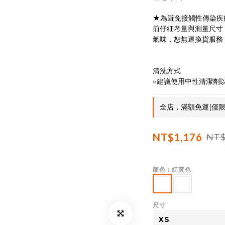
★為避免接觸性傳染疾
前仔細考量與測量尺寸
氣味，恕無退換貨服務
清洗方式
▷建議使用中性清潔劑
全店，滿額免運(僅限
NT$1,176
NT$
顏色
: 紅黃色
尺寸