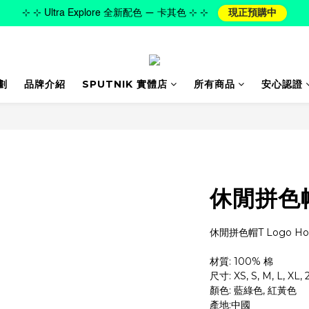
⊹ ⊹ Ultra Explore 全新配色 — 卡其色 ⊹ ⊹
現正預購中
劃
品牌介紹
SPUTNIK 實體店
所有商品
安心認證
休閒拼色
休閒拼色帽T Logo Ho
材質: 100% 棉
尺寸: XS, S, M, L, XL, 
顏色: 藍綠色, 紅黃色
產地:中國