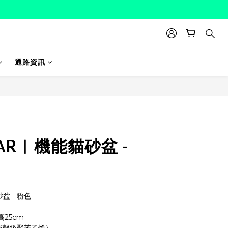
通路資訊
立即購買
EAR︱機能貓砂盆 -
盆 - 粉色
高25cm