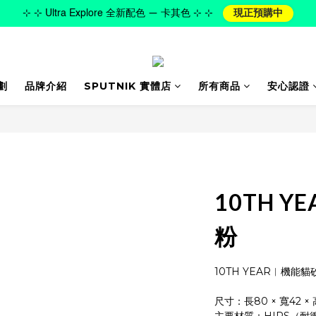
⊹ ⊹ Ultra Explore 全新配色 — 卡其色 ⊹ ⊹
現正預購中
劃
品牌介紹
SPUTNIK 實體店
所有商品
安心認證
10TH Y
粉
10TH YEAR︱機能貓砂
尺寸：長80 × 寬42 × 