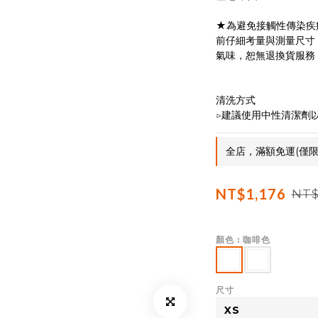
★為避免接觸性傳染疾
前仔細考量與測量尺寸
氣味，恕無退換貨服務
清洗方式
▷建議使用中性清潔劑
全店，滿額免運(僅限
NT$1,176
NT$
顏色
: 咖啡色
尺寸