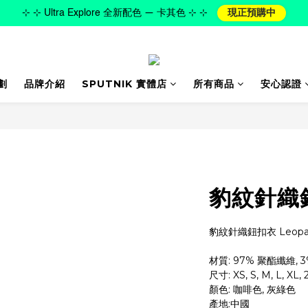
⊹ ⊹ Ultra Explore 全新配色 — 卡其色 ⊹ ⊹
現正預購中
劃
品牌介紹
SPUTNIK 實體店
所有商品
安心認證
豹紋針織
豹紋針織鈕扣衣 Leopard 
材質: 97% 聚酯纖維, 
尺寸: XS, S, M, L, XL, 
顏色: 咖啡色, 灰綠色
產地:中國