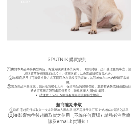
SPUTNIK 購買規則
①
由於本商品為接觸型商品，為避免接觸性傳染疾病，一經開封後，恕不受理更換事宜，
請
您購買前仔細測量商品尺寸，慎重購買，以免造成日後買賣糾紛。
②
每樣商品尺寸可能因丈量方式不同而存在某程度的誤差，
其誤差值在±5%內皆屬正常範
圍。
③
若為商品本身瑕疵，請於收貨後七天內，保留商品的完整包裝，
並將有缺失或損毀處拍照
透過訂單留言通訊處回傳照片，聯絡客服人員協助處理。
■
請注意！SPUTNIK保有最終瑕疵解釋之權利。
超商逾期未取
①
請注意超商付款取貨一次未取即加入黑名單 將不再接受該訂單 姓名/信箱/電話之訂單
②
並影響您往後超商取貨之信用（不論任何賣場）請務必注意簡
訊及email出貨通知！