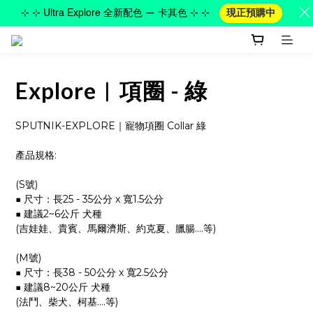
⊹ ⊹ Ultra Explore 全新配色 — 卡其色 ⊹ ⊹
現正預購中
Explore︱項圈 - 綠
SPUTNIK-EXPLORE｜寵物項圈 Collar 綠
產品規格:
(S號)
■ 尺寸：長25 - 35公分 x 寬1.5公分
■ 建議2~6公斤 犬種 
(吉娃娃、貴賓、馬爾濟斯、約克夏、臘腸....等) 
(M號)
■ 尺寸：長38 - 50公分 x 寬2.5公分
■ 建議8~20公斤 犬種 
(法鬥、柴犬、柯基....等) 