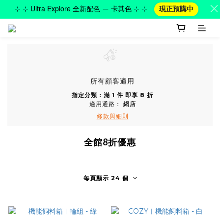
⊹ ⊹ Ultra Explore 全新配色 — 卡其色 ⊹ ⊹
現正預購中
所有顧客適用
指定分類：滿 1 件 即享 8 折
適用通路：
網店
條款與細則
全館8折優惠
每頁顯示 24 個